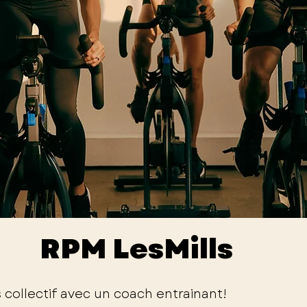
RPM LesMills
s collectif avec un coach entrainant!