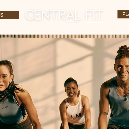
PL
FS