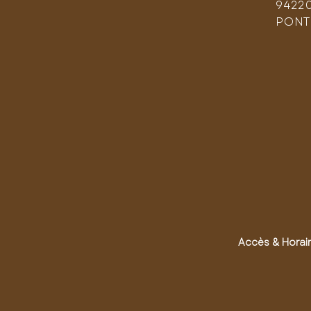
9422
PONT
Accès & Horai