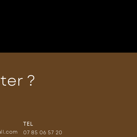
ter ?
TEL
il.com
07 85 06 57 20